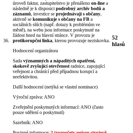
úroveň faktur, zastupitelstvo je přenášeno
on-line
a
následně je k disposici
podrobný archiv bodů a
záznamů
, investice se
projednávají s občany
,
aktivně se
komunikuje s občany na FB
a
sociálních sítích (např. dotazy k problémům ve
městě), na webu jsou informace poskytnuté na
žádost hned na hlavní stránce. V provozu je
52
protikorupční linka
, kterou provozuje neziskovka.
36.
hlasů
Hodnocení organizátora
Sada
významných a nápaditých opatření,
skokově zvyšující otevřenost
radnice, zapojující
veřejnost a chránící před případnou korupcí a
neefektivitou.
Další hodnocení (netýká se vlastní nominace)
Výroční zpráva: ANO
Zveřejnění poskytnutých informací: ANO (často
pouze sdělení o poskytnutí)
Sazebník: ANO
Povinné informace:
2 (rozpočety nejsou strojově