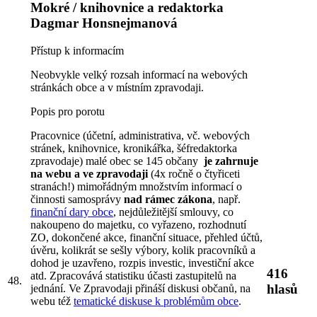
Mokré / knihovnice a redaktorka
Dagmar Honsnejmanová
Přístup k informacím
Neobvykle velký rozsah informací na webových
stránkách obce a v místním zpravodaji.
Popis pro porotu
Pracovnice (účetní, administrativa, vč. webových
stránek, knihovnice, kronikářka, šéfredaktorka
zpravodaje) malé obec se 145 občany
je zahrnuje
na webu a ve zpravodaji
(4x ročně o čtyřiceti
stranách!) mimořádným množstvím informací o
činnosti samosprávy
nad rámec zákona
, např.
finanční dary obce
, nejdůležitější smlouvy, co
nakoupeno do majetku, co vyřazeno, rozhodnutí
ZO, dokončené akce, finanční situace, přehled účtů,
úvěru, kolikrát se sešly výbory, kolik pracovníků a
dohod je uzavřeno, rozpis investic, investiční akce
416
atd. Zpracovává statistiku účasti zastupitelů na
48.
hlasů
jednání. Ve Zpravodaji přináší diskusi občanů, na
webu též
tematické diskuse k problémům obce
.