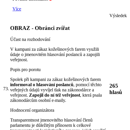
Více
Výsledek
OBRAZ - Obránci zvířat
Účast na rozhodování
V kampani za zákaz kožešinových farem využili
údaje o jmenovitém hlasování poslanců a zapojili
veřejnost.
Popis pro porotu
Spolek při kampani za zákaz kožešinových farem
informoval o hlasování poslanců
, pomocí těchto
265
73.
veřejných údajů vyvíjel tlak na zákonodárce a
hlasů
veřejnost.
Zapojil do ní též veřejnost
, která psala
zákonodárcům osobní e-maily.
Hodnocení organizátora
Transparentnost jmenovitého hlasování členů
parlamentu je důležitým přínosem k celkové