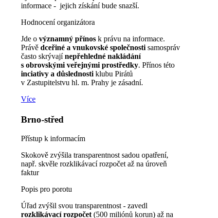
informace - jejich získání bude snazší.
Hodnocení organizátora
Jde o
významný přínos
k právu na informace.
Právě
dceřiné a vnukovské společnosti
samospráv
často skrývají
nepřehledné nakládání
s obrovskými veřejnými prostředky
. Přínos této
inciativy a důslednosti
klubu Pirátů
v Zastupitelstvu hl. m. Prahy je zásadní.
Více
Brno-střed
Přístup k informacím
Skokově zvýšila transparentnost sadou opatření,
např. skvěle rozklikávací rozpočet až na úroveň
faktur
Popis pro porotu
Úřad zvýšil svou transparentnost - zavedl
rozklikávací rozpočet
(500 miliónů korun) až na