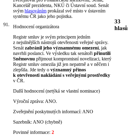
Kancelář prezidenta, NKÚ či Ústavní soud. Senát
svým
hlasováním
prokázal své místo v ústavním
systému ČR jako jeho pojistka.
33
91.
Hodnocení organizátora
hlasů
Registr smluv je svým principem jedním
z nejsilnějších nástrojů otevřenosti veřejné správy.
Senát
zabránil jeho významnému omezení
, jak
navrhli poslanci. Ve výsledku tak senátoři
přinutili
Sněmovnu
přijmout kompromisní novelizaci, který
Registr smluv omezila již jen nepatrně a v něčem i
zlepšila. Jde tedy o
významný přínos
k otevřenosti nakládání s veřejnými prostředky
v ČR.
Další hodnocení (netýká se vlastní nominace)
Výroční zpráva: ANO.
Zveřejnění poskytnutých informací: ANO
Sazebník: ANO (chybně)
Povinné informace:
2