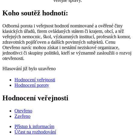
veřejné správy.
Koho soutěž hodnotí:
Odborná porota i veřejnost hodnotí nominované a ověřené činy
klasických úřadů, firem ovládaných státem či krajem, obcí, a též
veřejných nemocnic, škol, výzkumných institucí, profesních komor,
zdravotních pojišťoven a dalších povinných subjektů. Cenu
Otevřeno navíc mohou získat i nestátní neziskové organizace,
jednotlivci či skupiny politiků, kteří se významně zasloužili o rozvoj
otevřenosti.
Hlasování již bylo uzavřeno
Hodnocení veřejnosti
Hodnocení poroty
Hodnocení veřejnosti
Otevřeno
Zavřeno
Přístup k informacím
Účast na rozhodování