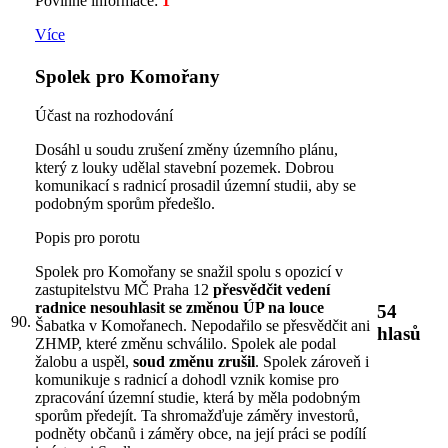
Povinné informace:
1
Více
Spolek pro Komořany
Účast na rozhodování
Dosáhl u soudu zrušení změny územního plánu,
který z louky udělal stavební pozemek. Dobrou
komunikací s radnicí prosadil územní studii, aby se
podobným sporům předešlo.
Popis pro porotu
Spolek pro Komořany se snažil spolu s opozicí v
zastupitelstvu MČ Praha 12
přesvědčit vedení
radnice nesouhlasit se změnou ÚP na louce
54
90.
Šabatka v Komořanech. Nepodařilo se přesvědčit ani
hlasů
ZHMP, které změnu schválilo. Spolek ale podal
žalobu a uspěl,
soud změnu zrušil
. Spolek zároveň i
komunikuje s radnicí a dohodl vznik komise pro
zpracování územní studie, která by měla podobným
sporům předejít. Ta shromažďuje záměry investorů,
podněty občanů i záměry obce, na její práci se podílí