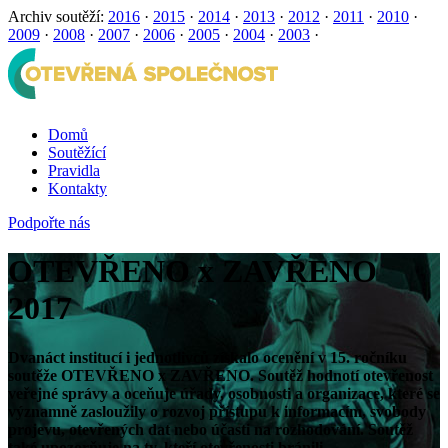
Archiv soutěží:
2016
·
2015
·
2014
·
2013
·
2012
·
2011
·
2010
·
2009
·
2008
·
2007
·
2006
·
2005
·
2004
·
2003
·
Domů
Soutěžící
Pravidla
Kontakty
Podpořte nás
OTEVŘENO x ZAVŘENO
2017
Dvanáct institucí i jednotlivců získalo ocenění v 15. ročníku
soutěže OTEVŘENO x ZAVŘENO. Soutěž hodnotí otevřenost
veřejné správy a oceňuje úřady, osobnosti a organizace, které se
významně zasloužily o rozvoj přístupu k informacím, svobody
projevu, otevřených dat nebo účasti na rozhodování. Soutěž
také upozorňuje na ty, kteří otevřenosti bránili.