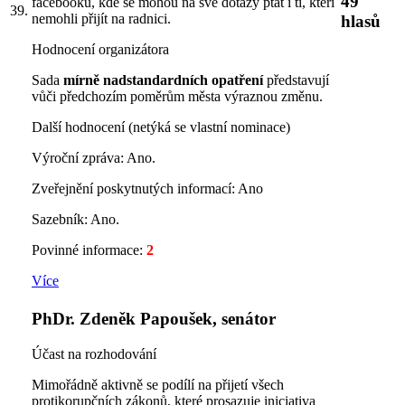
49
facebooku, kde se mohou na své dotazy ptát i ti, kteří
39.
nemohli přijít na radnici.
hlasů
Hodnocení organizátora
Sada
mírně nadstandardních opatření
představují
vůči předchozím poměrům města výraznou změnu.
Další hodnocení (netýká se vlastní nominace)
Výroční zpráva: Ano.
Zveřejnění poskytnutých informací: Ano
Sazebník: Ano.
Povinné informace:
2
Více
PhDr. Zdeněk Papoušek, senátor
Účast na rozhodování
Mimořádně aktivně se podílí na přijetí všech
protikorupčních zákonů, které prosazuje iniciativa