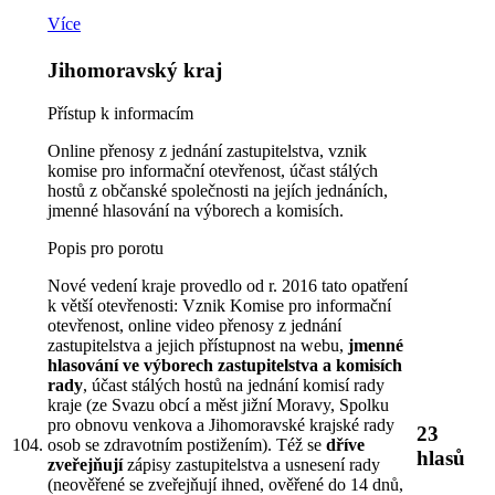
Více
Jihomoravský kraj
Přístup k informacím
Online přenosy z jednání zastupitelstva, vznik
komise pro informační otevřenost, účast stálých
hostů z občanské společnosti na jejích jednáních,
jmenné hlasování na výborech a komisích.
Popis pro porotu
Nové vedení kraje provedlo od r. 2016 tato opatření
k větší otevřenosti: Vznik Komise pro informační
otevřenost, online video přenosy z jednání
zastupitelstva a jejich přístupnost na webu,
jmenné
hlasování ve výborech zastupitelstva a komisích
rady
, účast stálých hostů na jednání komisí rady
kraje (ze Svazu obcí a měst jižní Moravy, Spolku
pro obnovu venkova a Jihomoravské krajské rady
23
osob se zdravotním postižením). Též se
dříve
104.
hlasů
zveřejňují
zápisy zastupitelstva a usnesení rady
(neověřené se zveřejňují ihned, ověřené do 14 dnů,