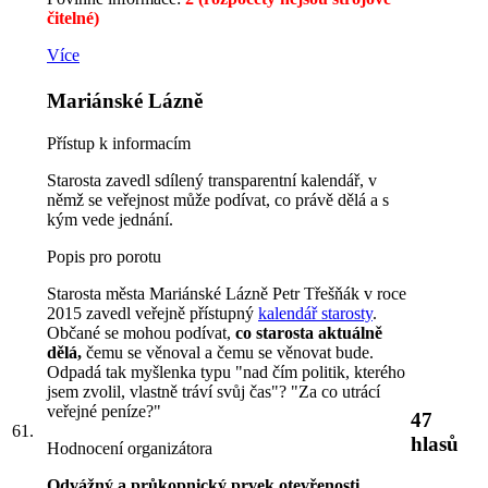
čitelné)
Více
Mariánské Lázně
Přístup k informacím
Starosta zavedl sdílený transparentní kalendář, v
němž se veřejnost může podívat, co právě dělá a s
kým vede jednání.
Popis pro porotu
Starosta města Mariánské Lázně Petr Třešňák v roce
2015 zavedl veřejně přístupný
kalendář starosty
.
Občané se mohou podívat,
co starosta aktuálně
dělá,
čemu se věnoval a čemu se věnovat bude.
Odpadá tak myšlenka typu "nad čím politik, kterého
jsem zvolil, vlastně tráví svůj čas"? "Za co utrácí
veřejné peníze?"
47
61.
hlasů
Hodnocení organizátora
Odvážný a průkopnický prvek otevřenosti
.