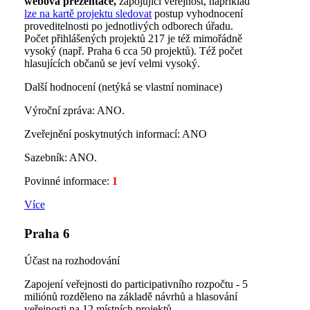
webová prezentace,
zapojující veřejnost, například
lze na kartě projektu sledovat
postup vyhodnocení
proveditelnosti po jednotlivých odborech úřadu.
Počet přihlášených projektů 217 je též mimořádně
vysoký (např. Praha 6 cca 50 projektů). Též počet
hlasujících občanů se jeví velmi vysoký.
Další hodnocení (netýká se vlastní nominace)
Výroční zpráva: ANO.
Zveřejnění poskytnutých informací: ANO
Sazebník: ANO.
Povinné informace:
1
Více
Praha 6
Účast na rozhodování
Zapojení veřejnosti do participativního rozpočtu - 5
miliónů rozděleno na základě návrhů a hlasování
veřejnosti na 12 místních projektů