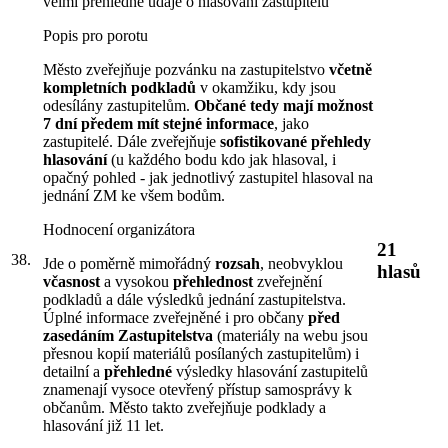
velmi přehledné údaje o hlasování zastupitelů
Popis pro porotu
Město zveřejňuje pozvánku na zastupitelstvo
včetně
kompletních podkladů
v okamžiku, kdy jsou
odesílány zastupitelům.
Občané tedy mají možnost
7 dní předem mít stejné informace
, jako
zastupitelé. Dále zveřejňuje
sofistikované přehledy
hlasování
(u každého bodu kdo jak hlasoval, i
opačný pohled - jak jednotlivý zastupitel hlasoval na
jednání ZM ke všem bodům.
Hodnocení organizátora
21
38.
Jde o poměrně mimořádný
rozsah
, neobvyklou
hlasů
včasnost
a vysokou
přehlednost
zveřejnění
podkladů a dále výsledků jednání zastupitelstva.
Úplné informace zveřejněné i pro občany
před
zasedáním Zastupitelstva
(materiály na webu jsou
přesnou kopií materiálů posílaných zastupitelům) i
detailní a
přehledné
výsledky hlasování zastupitelů
znamenají vysoce otevřený přístup samosprávy k
občanům. Město takto zveřejňuje podklady a
hlasování již 11 let.