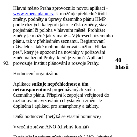
Hlavní město Praha zprovoznilo novou aplikaci -
www.zmenaplanu.cz
. Umožňuje přehledně třídit
změny, podněty a úpravy územního plánu HMP
podle různých kategorií jako je číslo změny, stav
projednání či poloha v hlavním městě. Prohlížet
změny je možné jak v mapě – Výkresech územního
plánu, tak v přehledném seznamu. Registrovaní
uživatelé si také mohou aktivovat službu „Hlídací
pes“, který je upozorní na novinky v pořizování
změn na území Prahy, které je zajímá. Aplikaci
40
provozuje Institut plánování a rozvoje Prahy.
92.
hlasů
Hodnocení organizátora
Aplikace
snižuje nepřehlednost a tím
netransparentnost
projednávaných změn
územního plánu. Přispívá k zapojení veřejnosti do
rozhodování avizováním chystaných změn. Je
doplněna i aplikací pro smartphony a tablety.
Další hodnocení (netýká se vlastní nominace)
Výroční zpráva: ANO (chybný formát)