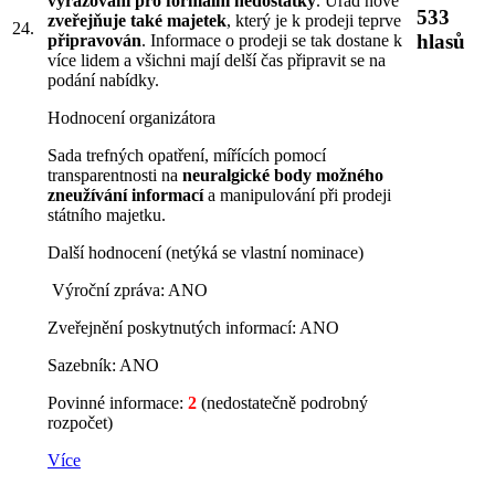
vyřazováni pro formální nedostatky
. Úřad nově
533
zveřejňuje také majetek
, který je k prodeji teprve
24.
hlasů
připravován
. Informace o prodeji se tak dostane k
více lidem a všichni mají delší čas připravit se na
podání nabídky.
Hodnocení organizátora
Sada trefných opatření, mířících pomocí
transparentnosti na
neuralgické body možného
zneužívání informací
a manipulování při prodeji
státního majetku.
Další hodnocení (netýká se vlastní nominace)
Výroční zpráva: ANO
Zveřejnění poskytnutých informací: ANO
Sazebník: ANO
Povinné informace:
2
(nedostatečně podrobný
rozpočet)
Více