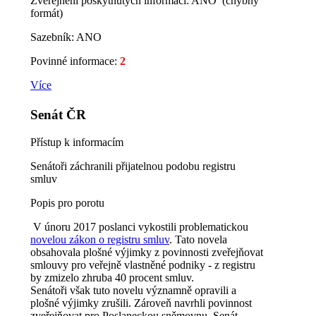
Zveřejnění poskytnutých informací: ANO (chybný
formát)
Sazebník: ANO
Povinné informace:
2
Více
Senát ČR
Přístup k informacím
Senátoři záchranili přijatelnou podobu registru
smluv
Popis pro porotu
V únoru 2017 poslanci vykostili problematickou
novelou zákon o registru smluv
. Tato novela
obsahovala plošné výjimky z povinnosti zveřejňovat
smlouvy pro veřejně vlastněné podniky - z registru
by zmizelo zhruba 40 procent smluv.
Senátoři však tuto novelu významně opravili a
plošné výjimky zrušili. Zároveň navrhli povinnost
zveřejňovat pro Poslaneckou sněmovnu, Senát,