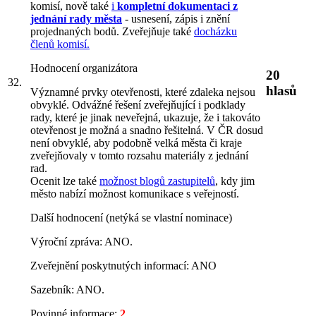
komisí, nově také
i
kompletní dokumentaci z
jednání rady města
- usnesení, zápis i znění
projednaných bodů. Zveřejňuje také
docházku
členů komisí.
Hodnocení organizátora
20
32.
hlasů
Významné prvky otevřenosti, které zdaleka nejsou
obvyklé. Odvážné řešení zveřejňující i podklady
rady, které je jinak neveřejná, ukazuje, že i takováto
otevřenost je možná a snadno řešitelná. V ČR dosud
není obvyklé, aby podobně velká města či kraje
zveřejňovaly v tomto rozsahu materiály z jednání
rad.
Ocenit lze také
možnost blogů zastupitelů
, kdy jim
město nabízí možnost komunikace s veřejností.
Další hodnocení (netýká se vlastní nominace)
Výroční zpráva: ANO.
Zveřejnění poskytnutých informací: ANO
Sazebník: ANO.
Povinné informace:
2