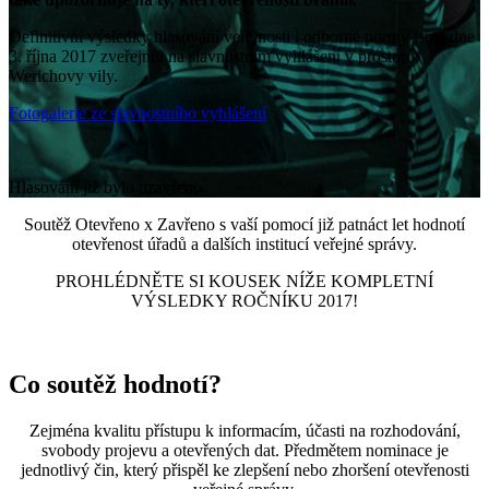
Definitivní výsledky hlasování veřejnosti i odborné poroty jsme dne
3. října 2017 zveřejnili na slavnostním vyhlášení v prostoru
Werichovy vily.
Fotogalerie ze slavnostního vyhlášení
Hlasování již bylo uzavřeno
Soutěž Otevřeno x Zavřeno s vaší pomocí již patnáct let hodnotí
otevřenost úřadů a dalších institucí veřejné správy.
PROHLÉDNĚTE SI KOUSEK NÍŽE KOMPLETNÍ
VÝSLEDKY ROČNÍKU 2017!
Co soutěž hodnotí?
Zejména kvalitu přístupu k informacím, účasti na rozhodování,
svobody projevu a otevřených dat. Předmětem nominace je
jednotlivý čin, který přispěl ke zlepšení nebo zhoršení otevřenosti