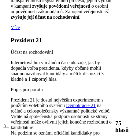
transparentnosti legislativního procesu, jejich využití
v kampani
zvyšuje povědomí veřejnosti
o osobní
odpovědnosti zákonodárců. Zapojení veřejnosti též
zvyšuje její účast na rozhodování
.
Více
Prezident 21
Účast na rozhodování
Internetová hra v reálném čase ukazuje, jak by
dopadla volba prezidenta, kdyby občané mohli
snadno navrhovat kandidáty a měli k dispozici 3
kladné a 1 záporný hlas.
Popis pro porotu
Prezident 21 je dosud největším experimentem s
použitím volebního systému
Demokracie 21
na
reálné a celospolečensky významné politické volbě.
Viditelná společenská podpora osobností ze strany
veřejnosti může ovlivnit jejich konečné rozhodnutí o
75
31.
kandidatuře.
hlasů
Na podzim se oznámí oficiální kandidátky pro