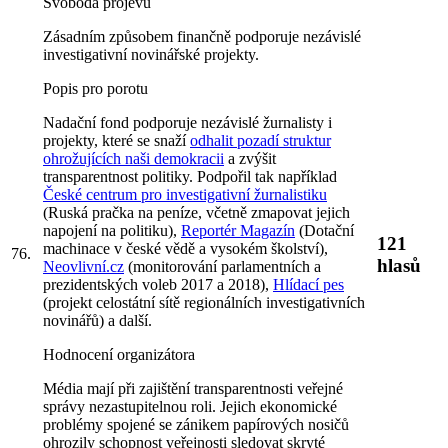
Svoboda projevu
Zásadním způsobem finančně podporuje nezávislé
investigativní novinářské projekty.
Popis pro porotu
Nadační fond podporuje nezávislé žurnalisty i
projekty, které se snaží
odhalit pozadí struktur
ohrožujících naši demokracii
a zvýšit
transparentnost politiky. Podpořil tak například
České centrum pro investigativní žurnalistiku
(Ruská pračka na peníze, včetně zmapovat jejich
napojení na politiku),
Reportér Magazín
(Dotační
121
machinace v české vědě a vysokém školství),
76.
hlasů
Neovlivní.cz
(monitorování parlamentních a
prezidentských voleb 2017 a 2018),
Hlídací pes
(projekt celostátní sítě regionálních investigativních
novinářů) a další.
Hodnocení organizátora
Média mají při zajištění transparentnosti veřejné
správy nezastupitelnou roli. Jejich ekonomické
problémy spojené se zánikem papírových nosičů
ohrozily schopnost veřejnosti sledovat skryté