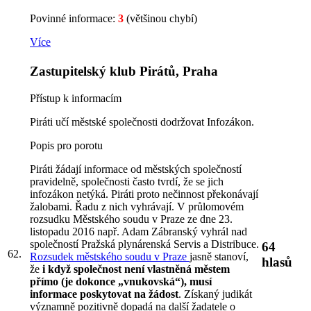
Povinné informace:
3
(většinou chybí)
Více
Zastupitelský klub Pirátů, Praha
Přístup k informacím
Piráti učí městské společnosti dodržovat Infozákon.
Popis pro porotu
Piráti žádají informace od městských společností
pravidelně, společnosti často tvrdí, že se jich
infozákon netýká. Piráti proto nečinnost překonávají
žalobami. Řadu z nich vyhrávají. V průlomovém
rozsudku Městského soudu v Praze ze dne 23.
listopadu 2016 např. Adam Zábranský vyhrál nad
společností Pražská plynárenská Servis a Distribuce.
64
62.
Rozsudek městského soudu v Praze
jasně stanoví,
hlasů
že
i když společnost není vlastněná městem
přímo (je dokonce „vnukovská“), musí
informace poskytovat na žádost
. Získaný judikát
významně pozitivně dopadá na další žadatele o