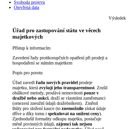
Svoboda projevu
Otevřená data
Výsledek
Úřad pro zastupování státu ve věcech
majetkových
Přístup k informacím
Zavedení řady protikorupčních opatření při prodeji a
hospodaření se státním majetkem
Popis pro porotu
Úřad zavedl
řadu nových pravidel
prodeje
majetku, která
zvyšují jeho transparentnost
. Zrušil
obálkové metody, prodává nemovitosti
pouze v
dražbě nebo aukci
, draží se vlastními zaměstnanci
(omezení zneužití údajů dražebníkem). Změnil
lhůty pro složení kauce (to
znemožnilo
získat údaje
dříve a díky tomu i
spekulovat na snížení ceny
).
Zjednodušil formality odkupu majetku, postačuje
méně povinných údajů,
zájemci tak nejsou