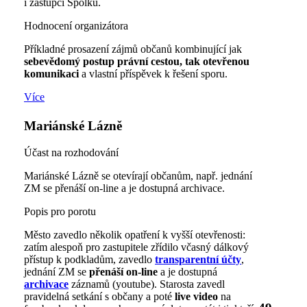
i zástupci Spolku.
Hodnocení organizátora
Příkladné prosazení zájmů občanů kombinující jak
sebevědomý postup právní cestou, tak otevřenou
komunikaci
a vlastní příspěvek k řešení sporu.
Více
Mariánské Lázně
Účast na rozhodování
Mariánské Lázně se otevírají občanům, např. jednání
ZM se přenáší on-line a je dostupná archivace.
Popis pro porotu
Město zavedlo několik opatření k vyšší otevřenosti:
zatím alespoň pro zastupitele zřídilo včasný dálkový
přístup k podkladům, zavedlo
transparentní účty
,
jednání ZM se
přenáší on-line
a je dostupná
archivace
záznamů (youtube). Starosta zavedl
pravidelná setkání s občany a poté
live video
na