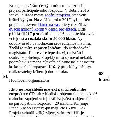
Brno je největším českým městem realizujícím
projekt participativního rozpočtu. V dubnu 2016
schválila Rada města
zadání projektu
, stanovila
řešitelský tým. Na začátku roku 2017 byl spuštěn
projekt s názvem
Dáme na vás
, který rozdělí až
dvacet milionů korun v deseti projektech
. Lidé
přihlásili 217 projektů
, o jejichž podpoře hlasovala
veřejnost a
rozdala skoro 50 000 hlasů
. Nyní
odbory úřadu vyhodnocují proveditelnost návrhů.
Zvýší se míra zapojení občanů
do rozhodování
magistrátu. Ten se zase lépe dozví, co Brňáci
skutečně potřebují. Projekty musí splňovat několik
podmínek, zejména být veřejně přínosné a nesloužit
ke komerční propagaci. Každý projekt by měl být
realizovatelný během jednoho roku.
68
64.
hlasů
Hodnocení organizátora
Jde o
nejrozsáhlejší projekt participativního
rozpočtu v ČR
jak z hlediska objemu financí, tak též
reálného zapojení veřejnosti. Největší o objem financí
na participativní rozpočet – 20 milionů Kč (např.
Praha 6 nebo Ostrava-jih mají letos 5 mil. Kč).
Projekt vzbudil velký zájem, velmi
zdařilá je