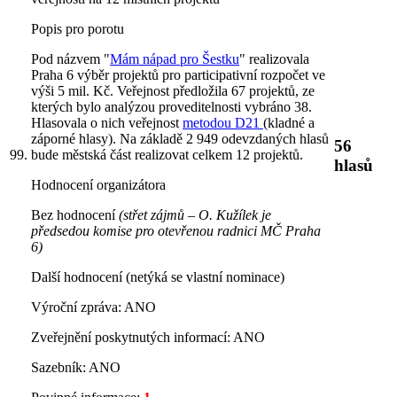
Popis pro porotu
Pod názvem "
Mám nápad pro Šestku
" realizovala
Praha 6 výběr projektů pro participativní rozpočet ve
výši 5 mil. Kč. Veřejnost předložila 67 projektů, ze
kterých bylo analýzou proveditelnosti vybráno 38.
Hlasovala o nich veřejnost
metodou D21
(kladné a
záporné hlasy). Na základě 2 949 odevzdaných hlasů
56
bude městská část realizovat celkem 12 projektů.
99.
hlasů
Hodnocení organizátora
Bez hodnocení
(střet zájmů – O. Kužílek je
předsedou komise pro otevřenou radnici MČ Praha
6)
Další hodnocení (netýká se vlastní nominace)
Výroční zpráva: ANO
Zveřejnění poskytnutých informací: ANO
Sazebník: ANO