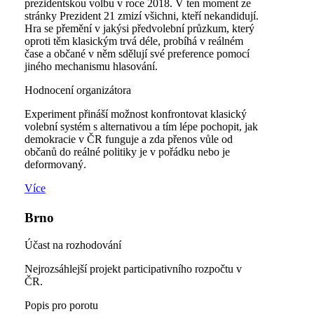
prezidentskou volbu v roce 2018. V ten moment ze
stránky Prezident 21 zmizí všichni, kteří nekandidují.
Hra se přemění v jakýsi předvolební průzkum, který
oproti těm klasickým trvá déle, probíhá v reálném
čase a občané v něm sdělují své preference pomocí
jiného mechanismu hlasování.
Hodnocení organizátora
Experiment přináší možnost konfrontovat klasický
volební systém s alternativou a tím lépe pochopit, jak
demokracie v ČR funguje a zda přenos vůle od
občanů do reálné politiky je v pořádku nebo je
deformovaný.
Více
Brno
Účast na rozhodování
Nejrozsáhlejší projekt participativního rozpočtu v
ČR.
Popis pro porotu