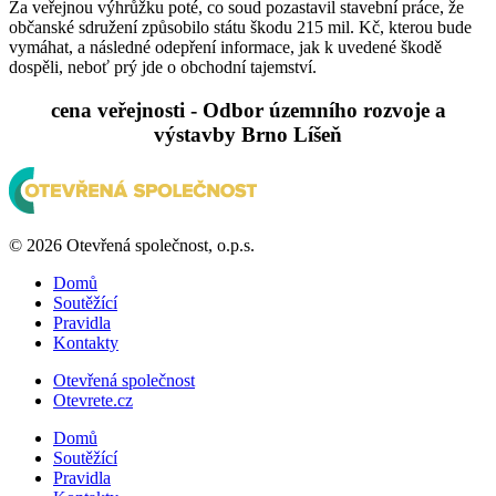
Za veřejnou výhrůžku poté, co soud pozastavil stavební práce, že
občanské sdružení způsobilo státu škodu 215 mil. Kč, kterou bude
vymáhat, a následné odepření informace, jak k uvedené škodě
dospěli, neboť prý jde o obchodní tajemství.
cena veřejnosti - Odbor územního rozvoje a
výstavby Brno Líšeň
© 2026 Otevřená společnost, o.p.s.
Domů
Soutěžící
Pravidla
Kontakty
Otevřená společnost
Otevrete.cz
Domů
Soutěžící
Pravidla