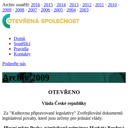
Archiv soutěží:
2016
·
2015
·
2014
·
2013
·
2012
·
2011
·
2010
·
2009
·
2008
·
2007
·
2006
·
2005
·
2004
·
2003
·
Domů
Soutěžící
Pravidla
Kontakty
Podpořte nás
Archiv 2009
OTEVŘENO
Vláda České republiky
Za "Knihovnu připravované legislativy" Zveřejňování dokumentů
legislativní povahy, které jsou určeny pro jednání vlády.
Hlavní město Praha, náměstkyně primátora Markéta Reedová